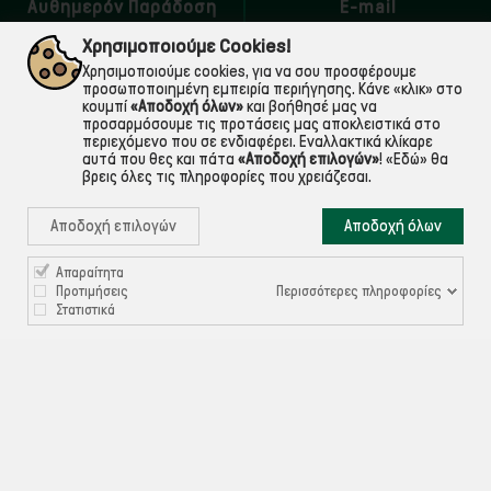
Αυθημερόν Παράδοση
E-mail
εντός Αττικής
Για ό,τι χρειαστείς!
Χρησιμοποιούμε Cookies!
Χρησιμοποιούμε cookies, για να σου προσφέρουμε
προσωποποιημένη εμπειρία περιήγησης. Κάνε «κλικ» στο
κουμπί
«Αποδοχή όλων»
και βοήθησέ μας να
προσαρμόσουμε τις προτάσεις μας αποκλειστικά στο
περιεχόμενο που σε ενδιαφέρει. Εναλλακτικά κλίκαρε
αυτά που θες και πάτα
«Αποδοχή επιλογών»
!
«Εδώ»
θα
βρεις όλες τις πληροφορίες που χρειάζεσαι.
Αποδοχή επιλογών
Αποδοχή όλων

Απαραίτητα
ΠΛΗΡΟΦΟΡΙΕΣ
Περισσότερες πληροφορίες
Προτιμήσεις
Στατιστικά

ΧΡΉΣΙΜΑ

ΕΞΥΠΗΡΈΤΗΣΗ ΠΕΛΑΤΏΝ
Ρυθμίσεις Cookies
©ekontis.gr - Developed by
iNTERAD