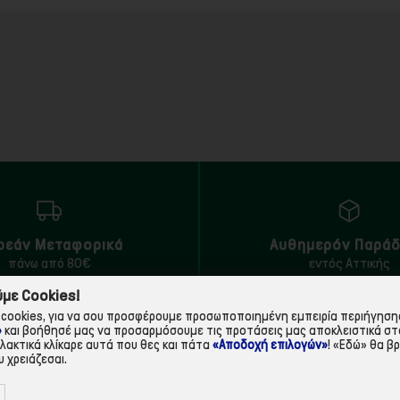
ρεάν Μεταφορικά
Αυθημερόν Παρά
πάνω από 80€
εντός Αττικής
με Cookies!
cookies, για να σου προσφέρουμε προσωποποιημένη εμπειρία περιήγησης.
»
και βοήθησέ μας να προσαρμόσουμε τις προτάσεις μας αποκλειστικά στ
ΠΛΗΡΟΦΟΡΙΕΣ
ΧΡΉΣΙΜΑ
λλακτικά κλίκαρε αυτά που θες και πάτα
«Αποδοχή επιλογών»
!
«Εδώ»
θα βρ
 χρειάζεσαι.
Η εταιρεία
Τρόποι Παραγγελίας