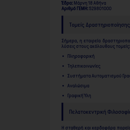
F10
Έδρα:
Μάρνη 18 Αθήνα
για
Αριθμό ΓΕΜΗ:
529801000
να
ανοίξετε
ένα
Τομείς Δραστηριοποίησης
μενού
προσβασιμότητας.
Σήμερα, η εταιρεία δραστηριοπο
λύσεις στους ακόλουθους τομείς
Πληροφορική
Τηλεπικοινωνίες
Συστήματα Αυτοματισμού Γρα
Αναλώσιμα
Γραφική Ύλη
Πελατοκεντρική Φιλοσοφία
Η σταθερή και κερδοφόρα πορεία 