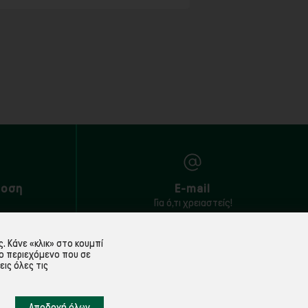
δοση
E-mail
Για ό,τι χρειαστείς!
 Κάνε «κλικ» στο κουμπί
ο περιεχόμενο που σε
ΕΞΥΠΗΡΈΤΗΣΗ ΠΕΛΑΤΏΝ
εις όλες τις
Λογαριασμός
Αποδοχή όλων