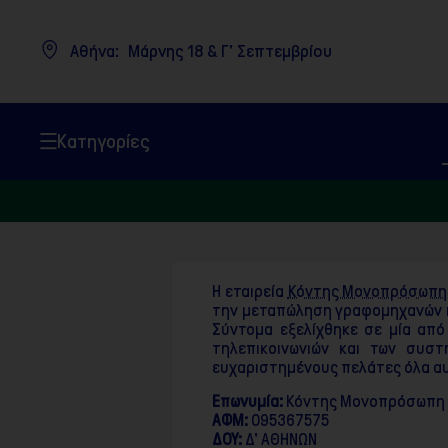
Σημείωση:
Αυτός
ο
Αθήνα:
Μάρνης 18 & Γ' Σεπτεμβρίου
ιστότοπος
περιλαμβάνει
ένα
σύστημα
προσβασιμότητας.
Πατήστε
Κατηγορίες
Control-
F11
για
να
προσαρμόσετε
τον
ιστότοπο
στα
άτομα
Η εταιρεία
Κόντης Μονοπρόσωπη 
με
την μεταπώληση γραφομηχανών κα
προβλήματα
Σύντομα εξελίχθηκε σε μία από
όρασης
που
τηλεπικοινωνιών και των συσ
χρησιμοποιούν
ευχαριστημένους πελάτες όλα αυ
πρόγραμμα
ανάγνωσης
Επωνυμία:
Κόντης Μονοπρόσωπη Ε
οθόνης
ΑΦΜ:
095367575
Πατήστε
ΔΟΥ:
Δ' ΑΘΗΝΩΝ
Control-