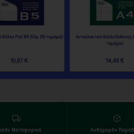
 Φύλλα Ριγέ Β5 50φ. (10 τεμάχια)
Ανταλλακτικά Φύλλα Έκθεσης Α
τεμάχια)
10,97 €
14,49 €
ρεάν Μεταφορικά
Αυθημερόν Παρά