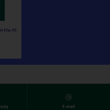
4 50φ. (10
δοση
E-mail