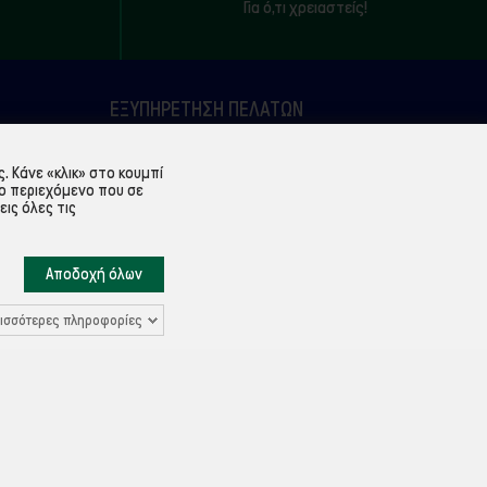
Για ό,τι χρειαστείς!
ΕΞΥΠΗΡΈΤΗΣΗ ΠΕΛΑΤΏΝ
Λογαριασμός
 Κάνε «κλικ» στο κουμπί
Ιστορικό παραγγελιών
ο περιεχόμενο που σε
εις όλες τις
Υπενθύμιση κωδικού
Επικοινωνία
Αποδοχή όλων
ισσότερες πληροφορίες
Ρυθμίσεις Cookies