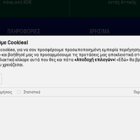
πάνω από 80€
εντός Αττικής
ΠΛΗΡΟΦΟΡΙΕΣ
ΧΡΉΣΙΜΑ
με Cookies!
Η εταιρεία
Τρόποι Παραγγελίας
cookies, για να σου προσφέρουμε προσωποποιημένη εμπειρία περιήγησης.
Όροι Χρήσης
Πολιτική Απορρήτου
»
και βοήθησέ μας να προσαρμόσουμε τις προτάσεις μας αποκλειστικά στ
λλακτικά κλίκαρε αυτά που θες και πάτα
«Αποδοχή επιλογών»
!
«Εδώ»
θα βρ
Τρόποι Πληρωμής
Πολιτική Cookies
 χρειάζεσαι.
Τρόποι Αποστολής
Προστασία Προσωπικών
Δεδομένων
Περ
ιμήσεις
Στατιστικά
©ekontis.gr - Developed by
iNTERAD