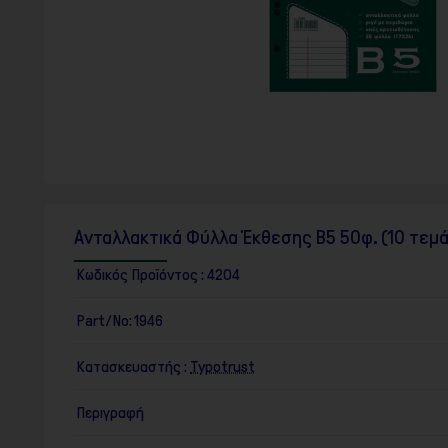
F10
για
να
ανοίξετε
ένα
μενού
προσβασιμότητας.
Ανταλλακτικά Φύλλα Έκθεσης Β5 50φ. (10 τεμά
Κωδικός Προϊόντος :
4204
Part/No:
1946
Κατασκευαστής :
Typotrust
Περιγραφή