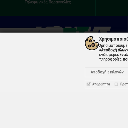
Τηλεφωνικές Παραγγελίες
Χρησιμοποιού
Χρησιμοποιούμε 
«Αποδοχή όλων
ενδιαφέρει. Ενα
πληροφορίες που
210 5200073
Μάρνης 18 & Γ' Σεπτεμβρίου, 104 33 Αθήνα
Αποδοχή επιλογών
info@ekontis.gr
Απαραίτητα
Προτ
Facebook
Linkedin