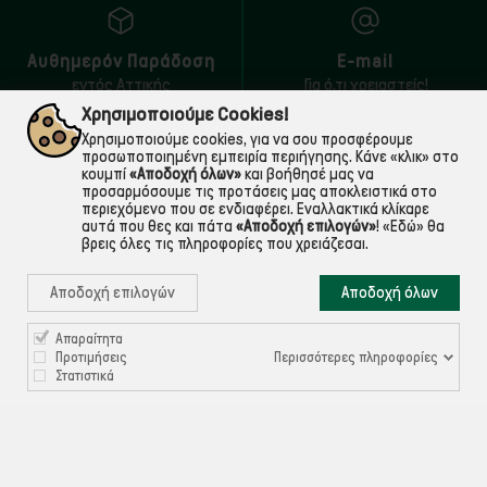
Αυθημερόν Παράδοση
E-mail
εντός Αττικής
Για ό,τι χρειαστείς!
Χρησιμοποιούμε Cookies!
Χρησιμοποιούμε cookies, για να σου προσφέρουμε
προσωποποιημένη εμπειρία περιήγησης. Κάνε «κλικ» στο
κουμπί
«Αποδοχή όλων»
και βοήθησέ μας να
προσαρμόσουμε τις προτάσεις μας αποκλειστικά στο
περιεχόμενο που σε ενδιαφέρει. Εναλλακτικά κλίκαρε
αυτά που θες και πάτα
«Αποδοχή επιλογών»
!
«Εδώ»
θα
βρεις όλες τις πληροφορίες που χρειάζεσαι.
Αποδοχή επιλογών
Αποδοχή όλων

ΠΛΗΡΟΦΟΡΙΕΣ
Απαραίτητα
Περισσότερες πληροφορίες
Προτιμήσεις

ΧΡΉΣΙΜΑ
Στατιστικά

ΕΞΥΠΗΡΈΤΗΣΗ ΠΕΛΑΤΏΝ