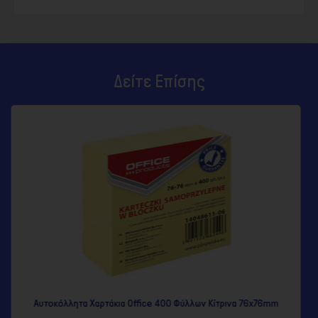
Δείτε Επίσης
ce 400 Φύλλων Κίτρινα 76x76mm
Αυτοκόλλητα χαρτάκια κύβος 76