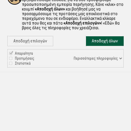
προσωποποιημένη εμπειρία περιήγησης. Κάνε «κλικ» στο
κουμπί
«Αποδοχή όλων»
και βοήθησέ μας να
προσαρμόσουμε τις προτάσεις μας αποκλειστικά στο
περιεχόμενο που σε ενδιαφέρει. Εναλλακτικά κλίκαρε
αυτά που θες και πάτα
«Αποδοχή επιλογών»
!
«Εδώ»
θα
βρεις όλες τις πληροφορίες που χρειάζεσαι.
Αποδοχή επιλογών
Αποδοχή όλων
Απαραίτητα

ΠΛΗΡΟΦΟΡΙΕΣ
Περισσότερες πληροφορίες
Προτιμήσεις
Στατιστικά

ΧΡΉΣΙΜΑ

ΕΞΥΠΗΡΈΤΗΣΗ ΠΕΛΑΤΏΝ
Ρυθμίσεις Cookies
©ekontis.gr - Developed by
iNTERAD