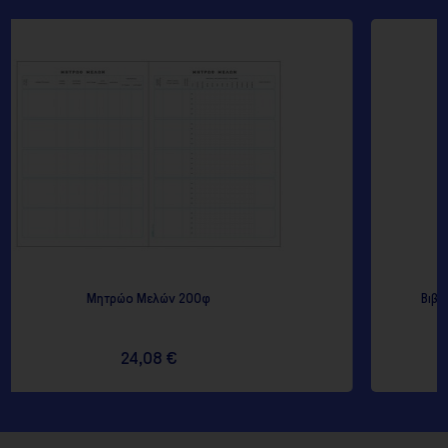
Βιβλίο Κίνησης Οχημάτων (ενοικιαζόμενα τ
12,23 €