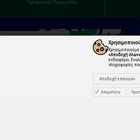
Τηλεφωνικές Παραγγελίες
Χρησιμοποιού
Χρησιμοποιούμε 
«Αποδοχή όλων
ενδιαφέρει. Ενα
πληροφορίες που
210 5200073
Μάρνης 18 & Γ' Σεπτεμβρίου, 104 33 Αθήνα
Αποδοχή επιλογών
info@ekontis.gr
Απαραίτητα
Προτ
Facebook
Linkedin