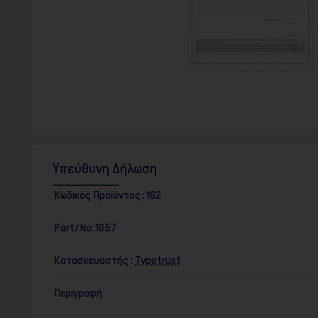
F10
για
να
ανοίξετε
ένα
μενού
προσβασιμότητας.
Υπεύθυνη Δήλωση
Κωδικός Προϊόντος :
162
Part/No:
1857
Κατασκευαστής :
Typotrust
Περιγραφή