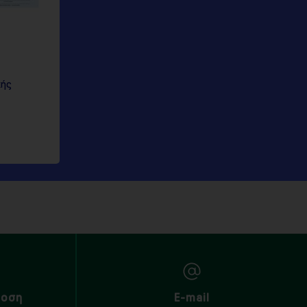
κής
δοση
E-mail