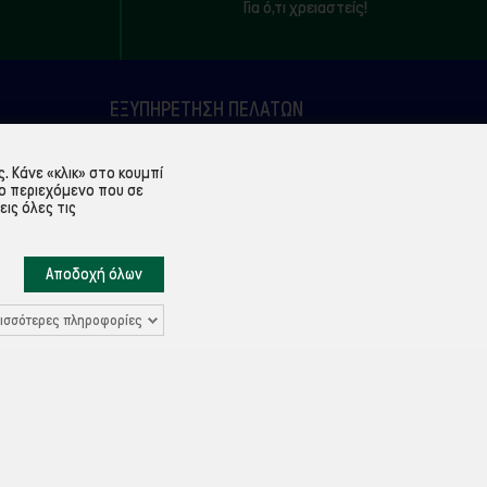
Για ό,τι χρειαστείς!
ΕΞΥΠΗΡΈΤΗΣΗ ΠΕΛΑΤΏΝ
Λογαριασμός
 Κάνε «κλικ» στο κουμπί
Ιστορικό παραγγελιών
ο περιεχόμενο που σε
εις όλες τις
Υπενθύμιση κωδικού
Επικοινωνία
Αποδοχή όλων
ισσότερες πληροφορίες
Ρυθμίσεις Cookies