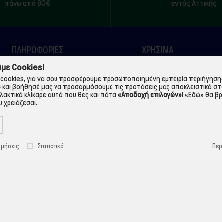
πάνω από 80€
εντός Αττικής
ΠΛΗΡΟΦΟΡΙΕΣ
ΧΡΉΣΙΜΑ
με Cookies!
Η εταιρεία
Τρόποι Παραγγελίας
cookies, για να σου προσφέρουμε προσωποποιημένη εμπειρία περιήγησης.
Όροι Χρήσης
Πολιτική Απορρήτου
»
και βοήθησέ μας να προσαρμόσουμε τις προτάσεις μας αποκλειστικά στ
λλακτικά κλίκαρε αυτά που θες και πάτα
«Αποδοχή επιλογών»
!
«Εδώ»
θα βρ
Τρόποι Πληρωμής
Πολιτική Cookies
 χρειάζεσαι.
Τρόποι Αποστολής
Προστασία Προσωπικών
Δεδομένων
Περ
ιμήσεις
Στατιστικά
©ekontis.gr - Developed by
iNTERAD