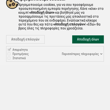
Χρησιμοποιούμε cookies, για να σου προσφέρουμε
προσωποποιημένη εμπειρία περιήγησης. Κάνε «κλικ» στο
κουμπί
«Αποδοχή όλων»
και βοήθησέ μας να
προσαρμόσουμε τις προτάσεις μας αποκλειστικά στο
περιεχόμενο που σε ενδιαφέρει. Εναλλακτικά κλίκαρε
αυτά που θες και πάτα
«Αποδοχή επιλογών»
!
«Εδώ»
θα
βρεις όλες τις πληροφορίες που χρειάζεσαι.
Αποδοχή επιλογών
Αποδοχή όλων
Απαραίτητα

ΠΛΗΡΟΦΟΡΙΕΣ
Περισσότερες πληροφορίες
Προτιμήσεις
Στατιστικά

ΧΡΉΣΙΜΑ

ΕΞΥΠΗΡΈΤΗΣΗ ΠΕΛΑΤΏΝ
Ρυθμίσεις Cookies
©ekontis.gr - Developed by
iNTERAD