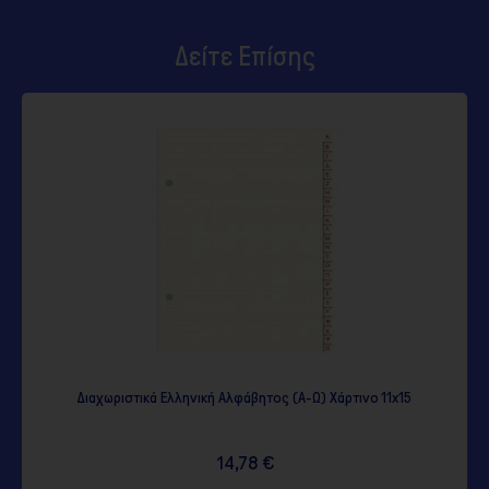
Δείτε Επίσης
Διαχωριστικά Ελληνική Αλφάβητος (Α-Ω) Χάρτινο 11x15
14,78 €