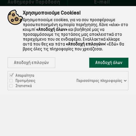
Αυθημερόν Παράδοση
E-mail
εντός Αττικής
Για ό,τι χρειαστείς!
Χρησιμοποιούμε Cookies!
Χρησιμοποιούμε cookies, για να σου προσφέρουμε
προσωποποιημένη εμπειρία περιήγησης. Κάνε «κλικ» στο
κουμπί
«Αποδοχή όλων»
και βοήθησέ μας να
προσαρμόσουμε τις προτάσεις μας αποκλειστικά στο
περιεχόμενο που σε ενδιαφέρει. Εναλλακτικά κλίκαρε
αυτά που θες και πάτα
«Αποδοχή επιλογών»
!
«Εδώ»
θα
βρεις όλες τις πληροφορίες που χρειάζεσαι.
Αποδοχή επιλογών
Αποδοχή όλων

Απαραίτητα
ΠΛΗΡΟΦΟΡΙΕΣ
Περισσότερες πληροφορίες
Προτιμήσεις
Στατιστικά

ΧΡΉΣΙΜΑ

ΕΞΥΠΗΡΈΤΗΣΗ ΠΕΛΑΤΏΝ
Ρυθμίσεις Cookies
©ekontis.gr - Developed by
iNTERAD