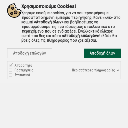
εντός Αττικής
Για ό,τι χρειαστείς!
Χρησιμοποιούμε Cookies!
Χρησιμοποιούμε cookies, για να σου προσφέρουμε
προσωποποιημένη εμπειρία περιήγησης. Κάνε «κλικ» στο
κουμπί
«Αποδοχή όλων»
και βοήθησέ μας να
προσαρμόσουμε τις προτάσεις μας αποκλειστικά στο
περιεχόμενο που σε ενδιαφέρει. Εναλλακτικά κλίκαρε
αυτά που θες και πάτα
«Αποδοχή επιλογών»
!
«Εδώ»
θα
βρεις όλες τις πληροφορίες που χρειάζεσαι.
Αποδοχή επιλογών
Αποδοχή όλων
Απαραίτητα

ΠΛΗΡΟΦΟΡΙΕΣ
Περισσότερες πληροφορίες
Προτιμήσεις
Στατιστικά

ΧΡΉΣΙΜΑ

ΕΞΥΠΗΡΈΤΗΣΗ ΠΕΛΑΤΏΝ
Ρυθμίσεις Cookies
©ekontis.gr - Developed by
iNTERAD