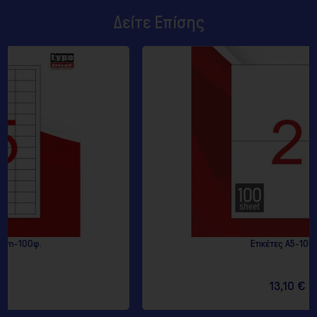
Δείτε Επίσης
Ετικέτες Α5-100φ.
13,10 €