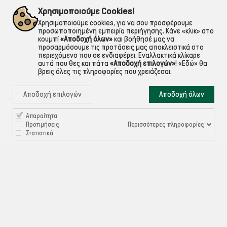
εντός Αττικής
Για ό,τι χρειαστείς!
Χρησιμοποιούμε Cookies!
Χρησιμοποιούμε cookies, για να σου προσφέρουμε
προσωποποιημένη εμπειρία περιήγησης. Κάνε «κλικ» στο
κουμπί
«Αποδοχή όλων»
και βοήθησέ μας να
προσαρμόσουμε τις προτάσεις μας αποκλειστικά στο
περιεχόμενο που σε ενδιαφέρει. Εναλλακτικά κλίκαρε
αυτά που θες και πάτα
«Αποδοχή επιλογών»
!
«Εδώ»
θα
βρεις όλες τις πληροφορίες που χρειάζεσαι.
Αποδοχή επιλογών
Αποδοχή όλων
Απαραίτητα

ΠΛΗΡΟΦΟΡΙΕΣ
Περισσότερες πληροφορίες
Προτιμήσεις
Στατιστικά

ΧΡΉΣΙΜΑ

ΕΞΥΠΗΡΈΤΗΣΗ ΠΕΛΑΤΏΝ
Ρυθμίσεις Cookies
©ekontis.gr - Developed by
iNTERAD