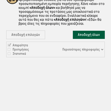
προσωποποιημένη εμπειρία περιήγησης. Κάνε «κλικ» στο
κουμπί
«Αποδοχή όλων»
και βοήθησέ μας να
προσαρμόσουμε τις προτάσεις μας αποκλειστικά στο
περιεχόμενο που σε ενδιαφέρει. Εναλλακτικά κλίκαρε
αυτά που θες και πάτα
«Αποδοχή επιλογών»
!
«Εδώ»
θα
βρεις όλες τις πληροφορίες που χρειάζεσαι.
Αποδοχή επιλογών
Αποδοχή όλων
Απαραίτητα

ΠΛΗΡΟΦΟΡΙΕΣ
Περισσότερες πληροφορίες
Προτιμήσεις
Στατιστικά

ΧΡΉΣΙΜΑ

ΕΞΥΠΗΡΈΤΗΣΗ ΠΕΛΑΤΏΝ
Ρυθμίσεις Cookies
©ekontis.gr - Developed by
iNTERAD