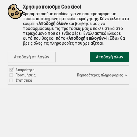
εντός Αττικής
Για ό,τι χρειαστείς!
Χρησιμοποιούμε Cookies!
Χρησιμοποιούμε cookies, για να σου προσφέρουμε
προσωποποιημένη εμπειρία περιήγησης. Κάνε «κλικ» στο
κουμπί
«Αποδοχή όλων»
και βοήθησέ μας να
προσαρμόσουμε τις προτάσεις μας αποκλειστικά στο
περιεχόμενο που σε ενδιαφέρει. Εναλλακτικά κλίκαρε
αυτά που θες και πάτα
«Αποδοχή επιλογών»
!
«Εδώ»
θα
βρεις όλες τις πληροφορίες που χρειάζεσαι.
Αποδοχή επιλογών
Αποδοχή όλων
Απαραίτητα

ΠΛΗΡΟΦΟΡΙΕΣ
Περισσότερες πληροφορίες
Προτιμήσεις
Στατιστικά

ΧΡΉΣΙΜΑ

ΕΞΥΠΗΡΈΤΗΣΗ ΠΕΛΑΤΏΝ
Ρυθμίσεις Cookies
©ekontis.gr - Developed by
iNTERAD