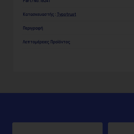
Part/No:
19241
Κατασκευαστής :
Typotrust
Περιγραφή
Λεπτομέρειες Προϊόντος