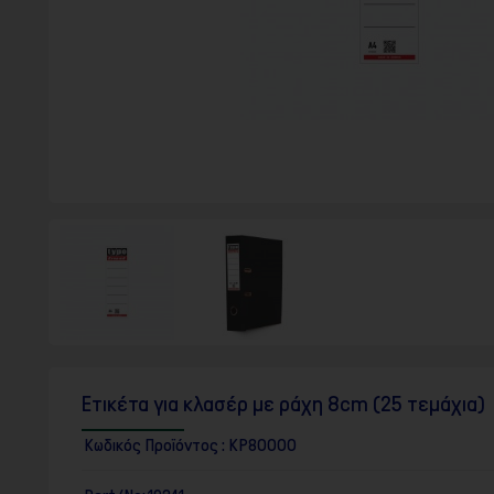
F10
για
να
ανοίξετε
ένα
μενού
προσβασιμότητας.
Ετικέτα για κλασέρ με ράχη 8cm (25 τεμάχια)
Κωδικός Προϊόντος :
ΚΡ80000