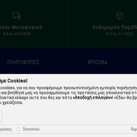
ρεάν Μεταφορικά
Αυθημερόν Παρά
πάνω από 80€
εντός Αττικής
ΠΛΗΡΟΦΟΡΙΕΣ
ΧΡΉΣΙΜΑ
Η εταιρεία
Τρόποι Παραγγελίας
με Cookies!
Όροι Χρήσης
Πολιτική Απορρήτου
cookies, για να σου προσφέρουμε προσωποποιημένη εμπειρία περιήγησης.
»
και βοήθησέ μας να προσαρμόσουμε τις προτάσεις μας αποκλειστικά στ
Τρόποι Πληρωμής
Πολιτική Cookies
λλακτικά κλίκαρε αυτά που θες και πάτα
«Αποδοχή επιλογών»
!
«Εδώ»
θα βρ
Τρόποι Αποστολής
Προστασία Προσωπικών
 χρειάζεσαι.
Δεδομένων
Περ
ιμήσεις
Στατιστικά