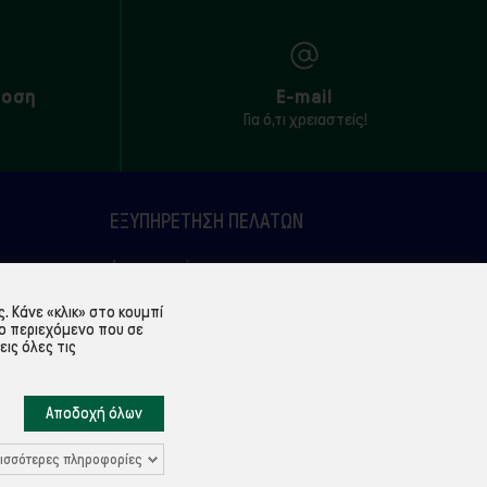
δοση
E-mail
Για ό,τι χρειαστείς!
ΕΞΥΠΗΡΈΤΗΣΗ ΠΕΛΑΤΏΝ
Λογαριασμός
Ιστορικό παραγγελιών
 Κάνε «κλικ» στο κουμπί
ο περιεχόμενο που σε
Υπενθύμιση κωδικού
εις όλες τις
Επικοινωνία
Αποδοχή όλων
ισσότερες πληροφορίες