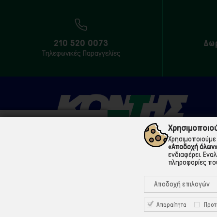
210 520 0073
Δω
Τηλεφωνικές Παραγγελίες
Χρησιμοποιού
Χρησιμοποιούμε 
«Αποδοχή όλων
210 5200073
ενδιαφέρει. Ενα
πληροφορίες που
Μάρνης 18 & Γ' Σεπτεμβρίου, 104 33 Αθήνα
Αποδοχή επιλογών
info@ekontis.gr
Facebook
Απαραίτητα
Προτ