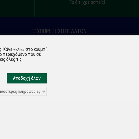
Για ό,τι χρειαστείς!
ΕΞΥΠΗΡΈΤΗΣΗ ΠΕΛΑΤΏΝ
Λογαριασμός
 Κάνε «κλικ» στο κουμπί
Ιστορικό παραγγελιών
ο περιεχόμενο που σε
εις όλες τις
Υπενθύμιση κωδικού
Επικοινωνία
Αποδοχή όλων
ισσότερες πληροφορίες
Ρυθμίσεις Cookies