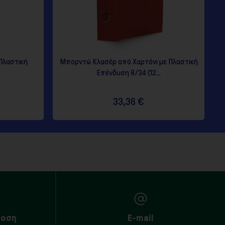
Πλαστική
Μπορντώ Κλασέρ από Χαρτόνι με Πλαστική
Επένδυση 8/34 (12...
33,36 €
δοση
E-mail