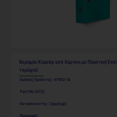
F10
για
να
ανοίξετε
ένα
μενού
προσβασιμότητας.
Βεραμάν Κλασέρ από Χαρτόνι με Πλαστική Επέ
τεμάχια)
Κωδικός Προϊόντος :
KP832-14
Part/No:
14722
Κατασκευαστής :
Typotrust
Περιγραφή