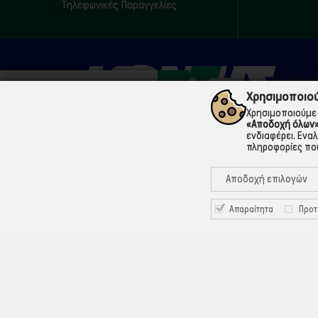
Τηλεφωνικές Παραγγελίες
Χρησιμοποιού
Χρησιμοποιούμε 
«Αποδοχή όλων
ενδιαφέρει. Ενα
πληροφορίες που
210 5200073
Μάρνης 18 & Γ' Σεπτεμβρίου, 104 33 Αθήνα
Αποδοχή επιλογών
info@ekontis.gr
Απαραίτητα
Προτ
Facebook
Linkedin