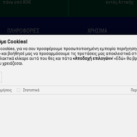
πάνω από 80€
εντός Αττικής
ΠΛΗΡΟΦΟΡΙΕΣ
ΧΡΉΣΙΜΑ
με Cookies!
Η εταιρεία
Τρόποι Παραγγελίας
cookies, για να σου προσφέρουμε προσωποποιημένη εμπειρία περιήγησης.
Όροι Χρήσης
Πολιτική Απορρήτου
»
και βοήθησέ μας να προσαρμόσουμε τις προτάσεις μας αποκλειστικά στ
λλακτικά κλίκαρε αυτά που θες και πάτα
«Αποδοχή επιλογών»
!
«Εδώ»
θα βρ
Τρόποι Πληρωμής
Πολιτική Cookies
 χρειάζεσαι.
Τρόποι Αποστολής
Προστασία Προσωπικών
Δεδομένων
Περ
ιμήσεις
Στατιστικά
©ekontis.gr - Developed by
iNTERAD