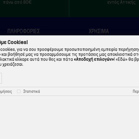
πάνω από 80€
εντός Αττικής
ΠΛΗΡΟΦΟΡΙΕΣ
ΧΡΉΣΙΜΑ
με Cookies!
Η εταιρεία
Τρόποι Παραγγελίας
cookies, για να σου προσφέρουμε προσωποποιημένη εμπειρία περιήγησης.
Όροι Χρήσης
Πολιτική Απορρήτου
»
και βοήθησέ μας να προσαρμόσουμε τις προτάσεις μας αποκλειστικά στ
λλακτικά κλίκαρε αυτά που θες και πάτα
«Αποδοχή επιλογών»
!
«Εδώ»
θα βρ
Τρόποι Πληρωμής
Πολιτική Cookies
 χρειάζεσαι.
Τρόποι Αποστολής
Προστασία Προσωπικών
Δεδομένων
Περ
ιμήσεις
Στατιστικά
©ekontis.gr - Developed by
iNTERAD