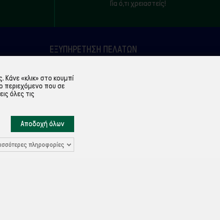
Για ό,τι χρειαστείς!
ΕΞΥΠΗΡΈΤΗΣΗ ΠΕΛΑΤΏΝ
Λογαριασμός
 Κάνε «κλικ» στο κουμπί
Ιστορικό παραγγελιών
ο περιεχόμενο που σε
εις όλες τις
Υπενθύμιση κωδικού
Επικοινωνία
Αποδοχή όλων
ισσότερες πληροφορίες
Ρυθμίσεις Cookies