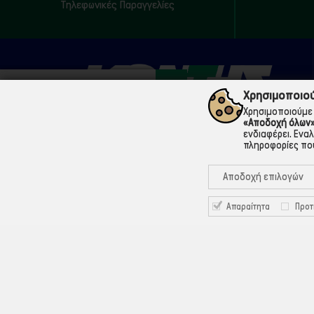
Τηλεφωνικές Παραγγελίες
Χρησιμοποιού
Χρησιμοποιούμε 
«Αποδοχή όλων
ενδιαφέρει. Ενα
πληροφορίες που
210 5200073
Μάρνης 18 & Γ' Σεπτεμβρίου, 104 33 Αθήνα
Αποδοχή επιλογών
info@ekontis.gr
Απαραίτητα
Προτ
Facebook
Linkedin