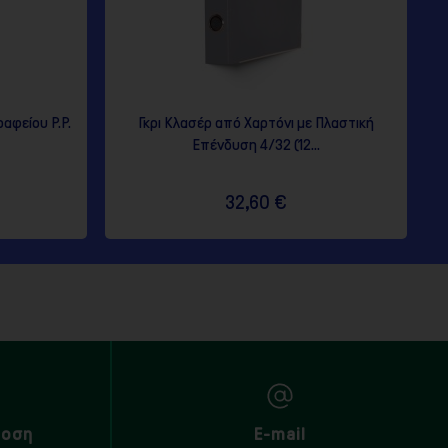
αφείου P.P.
Γκρι Κλασέρ από Χαρτόνι με Πλαστική
Επένδυση 4/32 (12...
32,60 €
δοση
E-mail