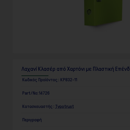
F10
για
να
ανοίξετε
ένα
μενού
προσβασιμότητας.
Λαχανί Κλασέρ από Χαρτόνι με Πλαστική Επένδ
Κωδικός Προϊόντος :
KP832-11
Part/No:
14726
Κατασκευαστής :
Typotrust
Περιγραφή