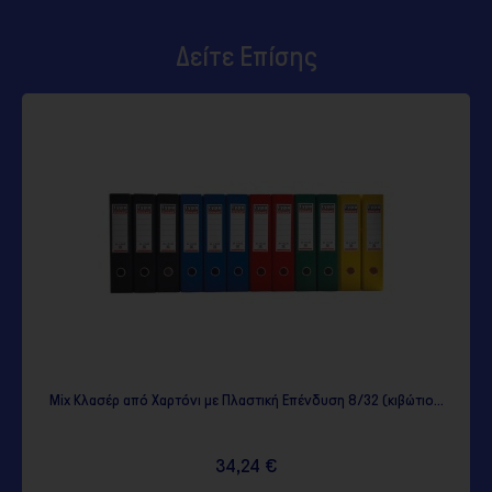
Δείτε Επίσης
από Χαρτόνι με Πλαστική Επένδυση 8/32 (κιβώτιο...
Σκούρο Μπλε
34,24 €