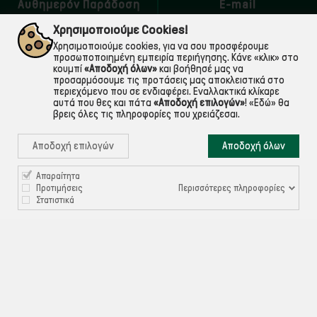
Αυθημερόν Παράδοση
E-mail
εντός Αττικής
Για ό,τι χρειαστείς!
Χρησιμοποιούμε Cookies!
Χρησιμοποιούμε cookies, για να σου προσφέρουμε
προσωποποιημένη εμπειρία περιήγησης. Κάνε «κλικ» στο
κουμπί
«Αποδοχή όλων»
και βοήθησέ μας να
προσαρμόσουμε τις προτάσεις μας αποκλειστικά στο
περιεχόμενο που σε ενδιαφέρει. Εναλλακτικά κλίκαρε
αυτά που θες και πάτα
«Αποδοχή επιλογών»
!
«Εδώ»
θα
βρεις όλες τις πληροφορίες που χρειάζεσαι.
Αποδοχή επιλογών
Αποδοχή όλων

Απαραίτητα
ΠΛΗΡΟΦΟΡΙΕΣ
Περισσότερες πληροφορίες
Προτιμήσεις
Στατιστικά

ΧΡΉΣΙΜΑ

ΕΞΥΠΗΡΈΤΗΣΗ ΠΕΛΑΤΏΝ
Ρυθμίσεις Cookies
©ekontis.gr - Developed by
iNTERAD