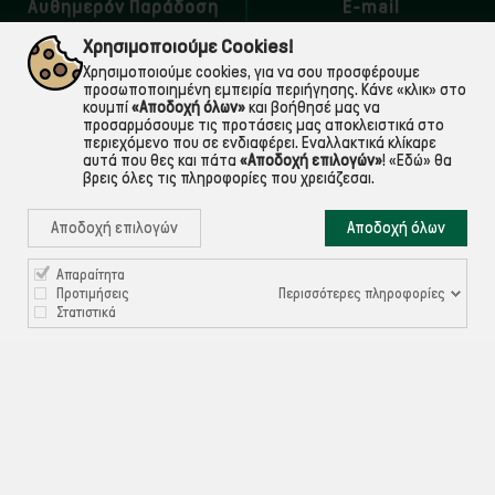
Αυθημερόν Παράδοση
E-mail
εντός Αττικής
Για ό,τι χρειαστείς!
Χρησιμοποιούμε Cookies!
Χρησιμοποιούμε cookies, για να σου προσφέρουμε
προσωποποιημένη εμπειρία περιήγησης. Κάνε «κλικ» στο
κουμπί
«Αποδοχή όλων»
και βοήθησέ μας να
προσαρμόσουμε τις προτάσεις μας αποκλειστικά στο
περιεχόμενο που σε ενδιαφέρει. Εναλλακτικά κλίκαρε
αυτά που θες και πάτα
«Αποδοχή επιλογών»
!
«Εδώ»
θα
βρεις όλες τις πληροφορίες που χρειάζεσαι.
Αποδοχή επιλογών
Αποδοχή όλων

Απαραίτητα
ΠΛΗΡΟΦΟΡΙΕΣ
Περισσότερες πληροφορίες
Προτιμήσεις
Στατιστικά

ΧΡΉΣΙΜΑ

ΕΞΥΠΗΡΈΤΗΣΗ ΠΕΛΑΤΏΝ
Ρυθμίσεις Cookies
©ekontis.gr - Developed by
iNTERAD