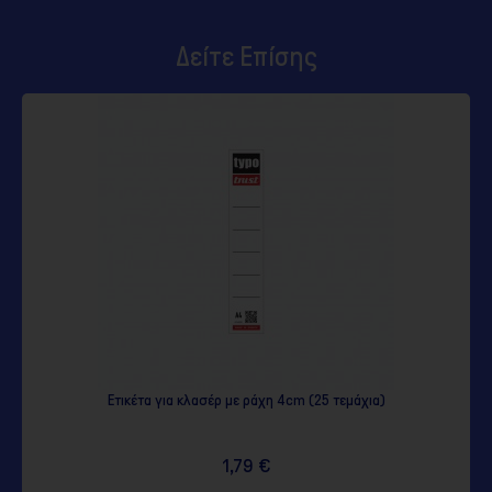
Δείτε Επίσης
ια κλασέρ με ράχη 4cm (25 τεμάχια)
Λευκό Κλασέρ από Χαρ
1,79 €