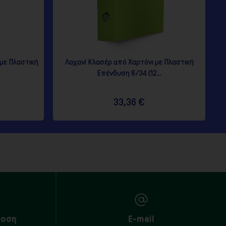
με Πλαστική
Λαχανί Κλασέρ από Χαρτόνι με Πλαστική
Επένδυση 8/34 (12...
33,36 €
δοση
E-mail