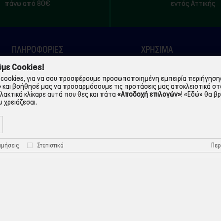
πάνω από 80€
εντός Αττικής
ΠΛΗΡΟΦΟΡΙΕΣ
ΧΡΉΣΙΜΑ
με Cookies!
Η εταιρεία
Τρόποι Παραγγελίας
cookies, για να σου προσφέρουμε προσωποποιημένη εμπειρία περιήγησης.
Όροι Χρήσης
Πολιτική Απορρήτου
»
και βοήθησέ μας να προσαρμόσουμε τις προτάσεις μας αποκλειστικά στ
λλακτικά κλίκαρε αυτά που θες και πάτα
«Αποδοχή επιλογών»
!
«Εδώ»
θα βρ
Τρόποι Πληρωμής
Πολιτική Cookies
 χρειάζεσαι.
Τρόποι Αποστολής
Προστασία Προσωπικών
Δεδομένων
Περ
ιμήσεις
Στατιστικά
©ekontis.gr - Developed by
iNTERAD