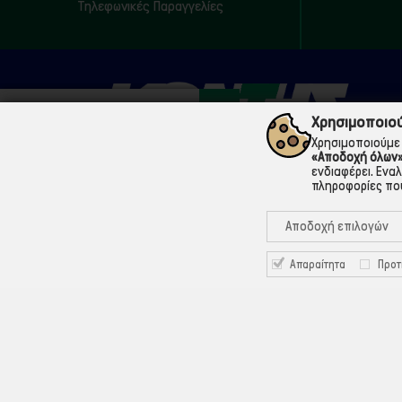
Τηλεφωνικές Παραγγελίες
Χρησιμοποιού
Χρησιμοποιούμε 
«Αποδοχή όλων
ενδιαφέρει. Ενα
πληροφορίες που
210 5200073
Μάρνης 18 & Γ' Σεπτεμβρίου, 104 33 Αθήνα
Αποδοχή επιλογών
info@ekontis.gr
Απαραίτητα
Προτ
Facebook
Linkedin