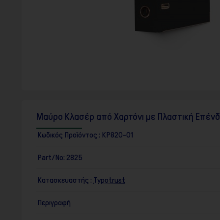
F10
για
να
ανοίξετε
ένα
μενού
προσβασιμότητας.
Μαύρο Κλασέρ από Χαρτόνι με Πλαστική Επένδ
Κωδικός Προϊόντος :
KP820-01
Part/No:
2825
Κατασκευαστής :
Typotrust
Περιγραφή