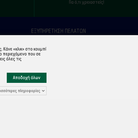
Για ό,τι χρειαστείς!
ΕΞΥΠΗΡΈΤΗΣΗ ΠΕΛΑΤΏΝ
Λογαριασμός
 Κάνε «κλικ» στο κουμπί
Ιστορικό παραγγελιών
ο περιεχόμενο που σε
εις όλες τις
Υπενθύμιση κωδικού
Επικοινωνία
Αποδοχή όλων
ισσότερες πληροφορίες
Ρυθμίσεις Cookies