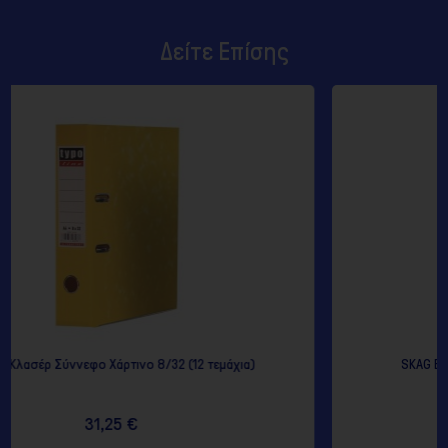
Δείτε Επίσης
εμάχια)
SKAG BASIC- Κόκκινο Κλασέρ Γραφείου P.P. 8/3
2,08 €