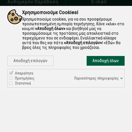
Αυθημερόν Παράδοση
E-mail
εντός Αττικής
Για ό,τι χρειαστείς!
Χρησιμοποιούμε Cookies!
Χρησιμοποιούμε cookies, για να σου προσφέρουμε
προσωποποιημένη εμπειρία περιήγησης. Κάνε «κλικ» στο
κουμπί
«Αποδοχή όλων»
και βοήθησέ μας να
προσαρμόσουμε τις προτάσεις μας αποκλειστικά στο
περιεχόμενο που σε ενδιαφέρει. Εναλλακτικά κλίκαρε
αυτά που θες και πάτα
«Αποδοχή επιλογών»
!
«Εδώ»
θα
βρεις όλες τις πληροφορίες που χρειάζεσαι.
Αποδοχή επιλογών
Αποδοχή όλων

Απαραίτητα
ΠΛΗΡΟΦΟΡΙΕΣ
Περισσότερες πληροφορίες
Προτιμήσεις
Στατιστικά

ΧΡΉΣΙΜΑ

ΕΞΥΠΗΡΈΤΗΣΗ ΠΕΛΑΤΏΝ
Ρυθμίσεις Cookies
©ekontis.gr - Developed by
iNTERAD