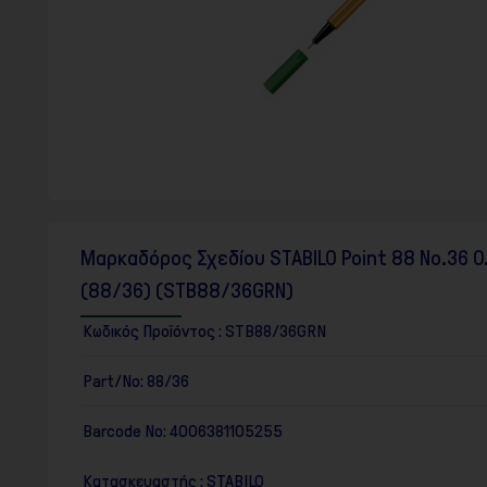
F10
για
να
ανοίξετε
ένα
μενού
προσβασιμότητας.
Μαρκαδόρος Σχεδίου STABILO Point 88 No.36 
(88/36) (STB88/36GRN)
Κωδικός Προϊόντος :
STB88/36GRN
Part/No:
88/36
Barcode No:
4006381105255
Κατασκευαστής :
STABILO