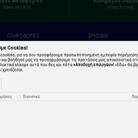
ρεάν Μεταφορικά
Αυθημερόν Παρά
πάνω από 80€
εντός Αττικής
ΠΛΗΡΟΦΟΡΙΕΣ
ΧΡΉΣΙΜΑ
με Cookies!
Η εταιρεία
Τρόποι Παραγγελίας
cookies, για να σου προσφέρουμε προσωποποιημένη εμπειρία περιήγησης.
Όροι Χρήσης
Πολιτική Απορρήτου
»
και βοήθησέ μας να προσαρμόσουμε τις προτάσεις μας αποκλειστικά στ
λλακτικά κλίκαρε αυτά που θες και πάτα
«Αποδοχή επιλογών»
!
«Εδώ»
θα βρ
Τρόποι Πληρωμής
Πολιτική Cookies
 χρειάζεσαι.
Τρόποι Αποστολής
Προστασία Προσωπικών
Δεδομένων
Περ
ιμήσεις
Στατιστικά
©ekontis.gr - Developed by
iNTERAD