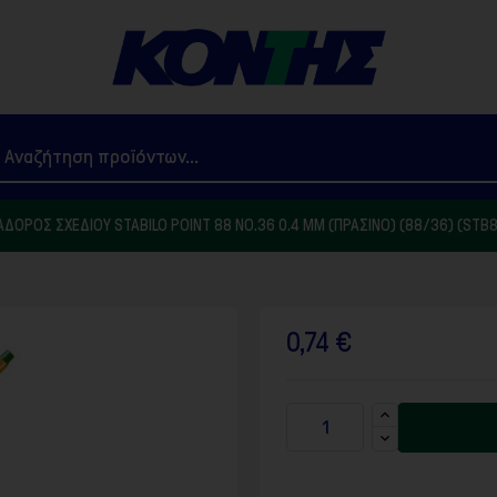
ΔΌΡΟΣ ΣΧΕΔΊΟΥ STABILO POINT 88 NO.36 0.4 MM (ΠΡΆΣΙΝΟ) (88/36) (STB
0,74 €