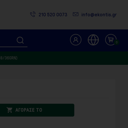
210 520 0073
info@ekontis.gr
0
88/36GRN)

ΑΓΟΡΑΣΕ ΤΟ