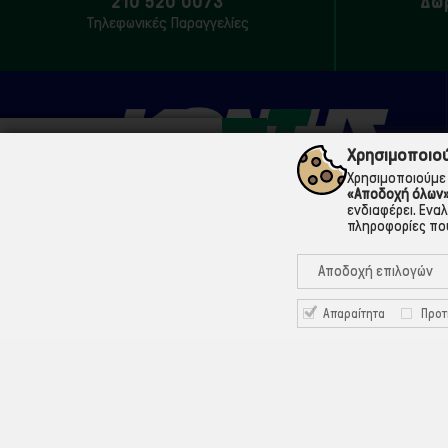
210 520 0073
Δω
Τηλεφωνικές Παραγγελίες
Χρησιμοποιού
Χρησιμοποιούμε 
«Αποδοχή όλων
ενδιαφέρει. Ενα
210 5200073
πληροφορίες που
Μάρνης 18 & Γ' Σεπτεμβρίου, 104 33 Αθήνα
Αποδοχή επιλογών
info@ekontis.gr
Απαραίτητα
Προτ
Facebook
Linkedin