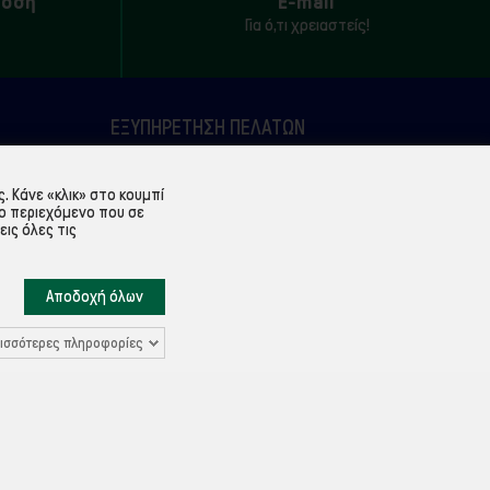
δοση
E-mail
Για ό,τι χρειαστείς!
ΕΞΥΠΗΡΈΤΗΣΗ ΠΕΛΑΤΏΝ
Λογαριασμός
 Κάνε «κλικ» στο κουμπί
Ιστορικό παραγγελιών
ο περιεχόμενο που σε
εις όλες τις
Υπενθύμιση κωδικού
Επικοινωνία
Αποδοχή όλων
ισσότερες πληροφορίες
Ρυθμίσεις Cookies