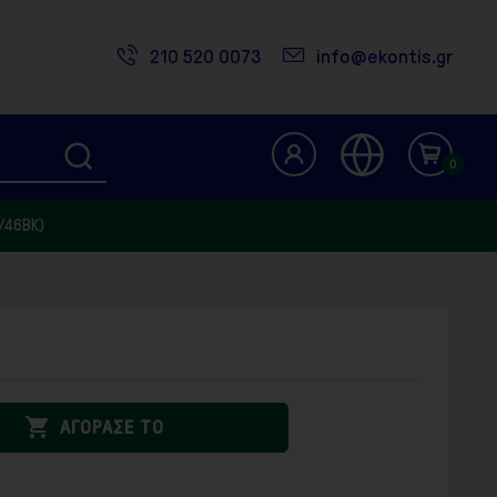
210 520 0073
info@ekontis.gr
0
/46BK)

ΑΓΟΡΑΣΕ ΤΟ