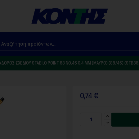
ΔΌΡΟΣ ΣΧΕΔΊΟΥ STABILO POINT 88 NO.46 0.4 MM (ΜΑΎΡΟ) (88/46) (STB88
0,74 €