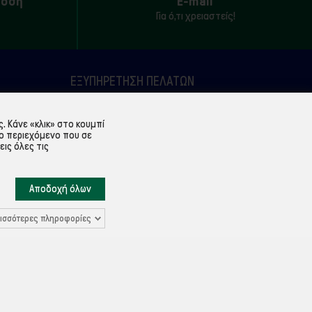
δοση
E-mail
Για ό,τι χρειαστείς!
ΕΞΥΠΗΡΈΤΗΣΗ ΠΕΛΑΤΏΝ
Λογαριασμός
 Κάνε «κλικ» στο κουμπί
Ιστορικό παραγγελιών
ο περιεχόμενο που σε
εις όλες τις
Υπενθύμιση κωδικού
Επικοινωνία
Αποδοχή όλων
ισσότερες πληροφορίες
Ρυθμίσεις Cookies