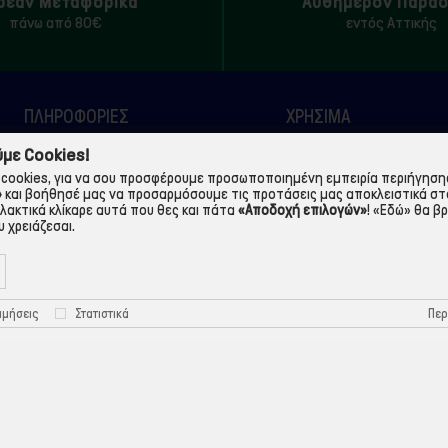
ρεάν Μεταφορικά
Αυθημερόν Παρά
πάνω από 80€
εντός Αττικής
ΠΛΗΡΟΦΟΡΙΕΣ
ΧΡΉΣΙΜΑ
με Cookies!
Η εταιρεία
Τρόποι Παραγγελίας
cookies, για να σου προσφέρουμε προσωποποιημένη εμπειρία περιήγησης.
Όροι Χρήσης
Πολιτική Απορρήτου
»
και βοήθησέ μας να προσαρμόσουμε τις προτάσεις μας αποκλειστικά στ
λλακτικά κλίκαρε αυτά που θες και πάτα
«Αποδοχή επιλογών»
!
«Εδώ»
θα βρ
Τρόποι Πληρωμής
Πολιτική Cookies
 χρειάζεσαι.
Τρόποι Αποστολής
Προστασία Προσωπικών
Δεδομένων
Περ
ιμήσεις
Στατιστικά
©ekontis.gr - Developed by
iNTERAD