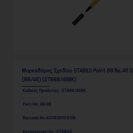
F10
για
να
ανοίξετε
ένα
μενού
προσβασιμότητας.
Μαρκαδόρος Σχεδίου STABILO Point 88 No.46 
(88/46) (STB88/46BK)
Κωδικός Προϊόντος :
STB88/46BK
Part/No:
88/46
Barcode No:
4006381105316
Κατασκευαστής :
STABILO