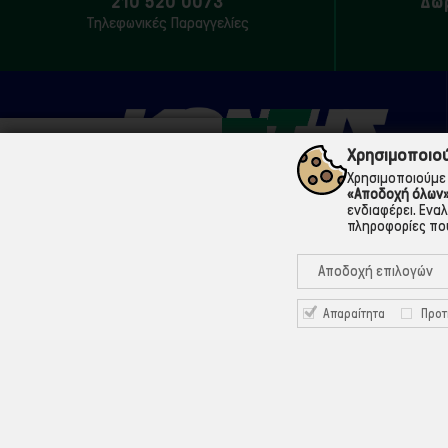
210 520 0073
Δω
Τηλεφωνικές Παραγγελίες
Χρησιμοποιού
Χρησιμοποιούμε 
«Αποδοχή όλων
ενδιαφέρει. Ενα
210 5200073
πληροφορίες που
Μάρνης 18 & Γ' Σεπτεμβρίου, 104 33 Αθήνα
Αποδοχή επιλογών
info@ekontis.gr
Απαραίτητα
Προτ
Facebook
Linkedin