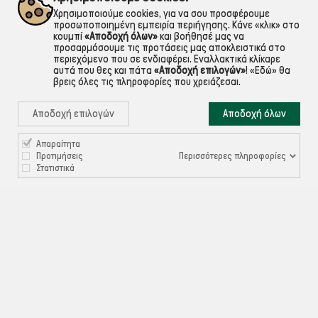
Χρησιμοποιούμε cookies, για να σου προσφέρουμε
προσωποποιημένη εμπειρία περιήγησης. Κάνε «κλικ» στο
κουμπί
«Αποδοχή όλων»
και βοήθησέ μας να
προσαρμόσουμε τις προτάσεις μας αποκλειστικά στο
περιεχόμενο που σε ενδιαφέρει. Εναλλακτικά κλίκαρε
αυτά που θες και πάτα
«Αποδοχή επιλογών»
!
«Εδώ»
θα
βρεις όλες τις πληροφορίες που χρειάζεσαι.
Αποδοχή επιλογών
Αποδοχή όλων
Απαραίτητα

ΠΛΗΡΟΦΟΡΙΕΣ
Περισσότερες πληροφορίες
Προτιμήσεις
Στατιστικά

ΧΡΉΣΙΜΑ

ΕΞΥΠΗΡΈΤΗΣΗ ΠΕΛΑΤΏΝ
Ρυθμίσεις Cookies
©ekontis.gr - Developed by
iNTERAD