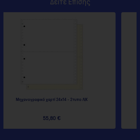
Δείτε Επίσης
4 - 2τυπο Λ|Κ
Μηχανογραφικό χαρτί 24x28 -
51,93 €