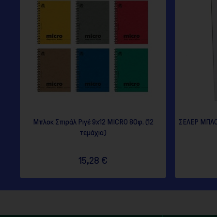
Μπλοκ Σπιράλ Ριγέ 9x12 MICRO 80φ. (12
ΣΕΛΕΡ ΜΠΛΟΚ
τεμάχια)
15,28 €