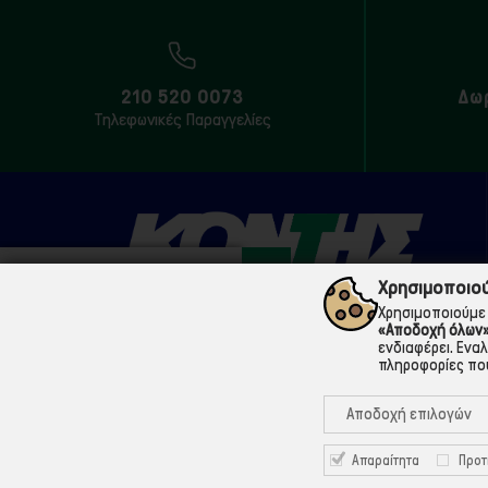
210 520 0073
Δω
Τηλεφωνικές Παραγγελίες
Χρησιμοποιού
Χρησιμοποιούμε 
«Αποδοχή όλων
210 5200073
ενδιαφέρει. Ενα
πληροφορίες που
Μάρνης 18 & Γ' Σεπτεμβρίου, 104 33 Αθήνα
Αποδοχή επιλογών
info@ekontis.gr
Facebook
Απαραίτητα
Προτ