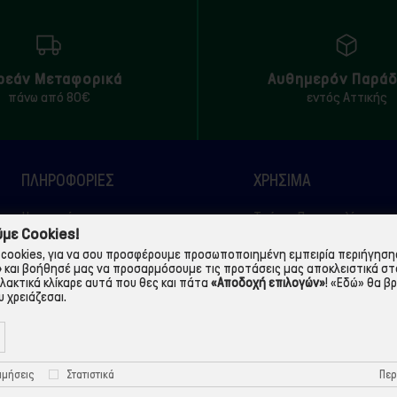
ρεάν Μεταφορικά
Αυθημερόν Παρά
πάνω από 80€
εντός Αττικής
ΠΛΗΡΟΦΟΡΙΕΣ
ΧΡΉΣΙΜΑ
Η εταιρεία
Τρόποι Παραγγελίας
με Cookies!
Όροι Χρήσης
Πολιτική Απορρήτου
cookies, για να σου προσφέρουμε προσωποποιημένη εμπειρία περιήγησης.
»
και βοήθησέ μας να προσαρμόσουμε τις προτάσεις μας αποκλειστικά στ
Τρόποι Πληρωμής
Πολιτική Cookies
λλακτικά κλίκαρε αυτά που θες και πάτα
«Αποδοχή επιλογών»
!
«Εδώ»
θα βρ
Τρόποι Αποστολής
Προστασία Προσωπικών
 χρειάζεσαι.
Δεδομένων
Περ
ιμήσεις
Στατιστικά