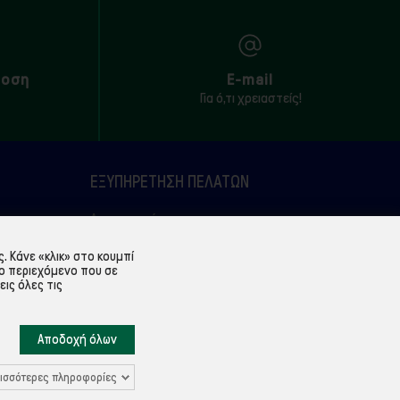
δοση
E-mail
Για ό,τι χρειαστείς!
ΕΞΥΠΗΡΈΤΗΣΗ ΠΕΛΑΤΏΝ
Λογαριασμός
Ιστορικό παραγγελιών
 Κάνε «κλικ» στο κουμπί
ο περιεχόμενο που σε
Υπενθύμιση κωδικού
εις όλες τις
Επικοινωνία
Αποδοχή όλων
ισσότερες πληροφορίες