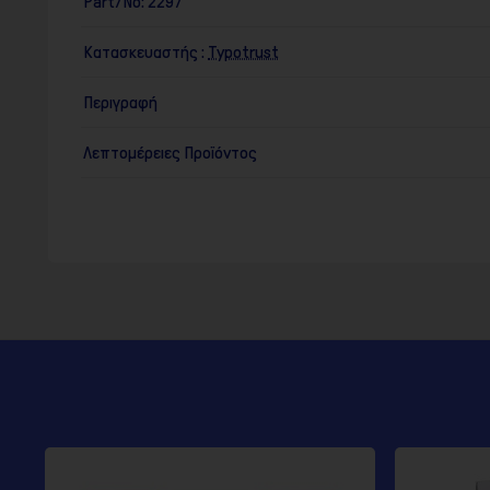
Part/No:
2297
Κατασκευαστής :
Typotrust
Περιγραφή
Λεπτομέρειες Προϊόντος