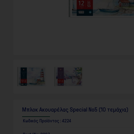
F10
για
να
ανοίξετε
ένα
μενού
προσβασιμότητας.
Μπλοκ Ακουαρέλας Special No5 (10 τεμάχια)
Κωδικός Προϊόντος :
4224