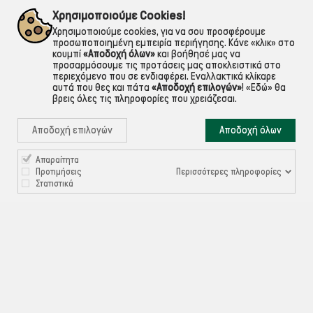
εντός Αττικής
Για ό,τι χρειαστείς!
Χρησιμοποιούμε Cookies!
Χρησιμοποιούμε cookies, για να σου προσφέρουμε
προσωποποιημένη εμπειρία περιήγησης. Κάνε «κλικ» στο
κουμπί
«Αποδοχή όλων»
και βοήθησέ μας να
προσαρμόσουμε τις προτάσεις μας αποκλειστικά στο
περιεχόμενο που σε ενδιαφέρει. Εναλλακτικά κλίκαρε
αυτά που θες και πάτα
«Αποδοχή επιλογών»
!
«Εδώ»
θα
βρεις όλες τις πληροφορίες που χρειάζεσαι.
Αποδοχή επιλογών
Αποδοχή όλων
Απαραίτητα

ΠΛΗΡΟΦΟΡΙΕΣ
Περισσότερες πληροφορίες
Προτιμήσεις
Στατιστικά

ΧΡΉΣΙΜΑ

ΕΞΥΠΗΡΈΤΗΣΗ ΠΕΛΑΤΏΝ
Ρυθμίσεις Cookies
©ekontis.gr - Developed by
iNTERAD