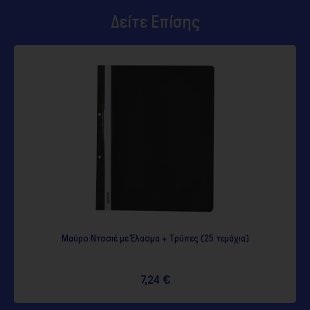
Δείτε Επίσης
Μαύρο Ντοσιέ με Έλασμα + Τρύπες (25 τεμάχια)
7,24 €