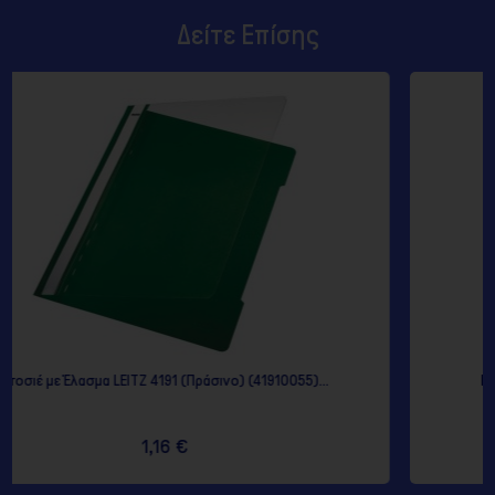
Δείτε Επίσης
) (41910055)...
Μπορντώ Ντοσιέ P.P. Α4 με 4 D κρίκους
3,35 €