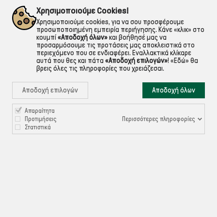
εντός Αττικής
Για ό,τι χρειαστείς!
Χρησιμοποιούμε Cookies!
Χρησιμοποιούμε cookies, για να σου προσφέρουμε
προσωποποιημένη εμπειρία περιήγησης. Κάνε «κλικ» στο
κουμπί
«Αποδοχή όλων»
και βοήθησέ μας να
προσαρμόσουμε τις προτάσεις μας αποκλειστικά στο
περιεχόμενο που σε ενδιαφέρει. Εναλλακτικά κλίκαρε
αυτά που θες και πάτα
«Αποδοχή επιλογών»
!
«Εδώ»
θα
βρεις όλες τις πληροφορίες που χρειάζεσαι.
Αποδοχή επιλογών
Αποδοχή όλων
Απαραίτητα

ΠΛΗΡΟΦΟΡΙΕΣ
Περισσότερες πληροφορίες
Προτιμήσεις
Στατιστικά

ΧΡΉΣΙΜΑ

ΕΞΥΠΗΡΈΤΗΣΗ ΠΕΛΑΤΏΝ
Ρυθμίσεις Cookies
©ekontis.gr - Developed by
iNTERAD