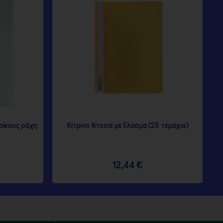
κρίκους ράχη
Κίτρινο Ντοσιέ με Έλασμα (25 τεμάχια)
12,44 €