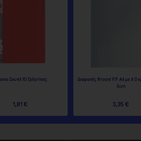
κινο Σουπλ 10 ζελατίνες
Διαφανές Ντοσιέ P.P. Α4 με 4 D 
3cm
1,81 €
3,35 €