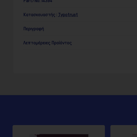
Part/No:
14394
Κατασκευαστής :
Typotrust
Περιγραφή
Λεπτομέρειες Προϊόντος