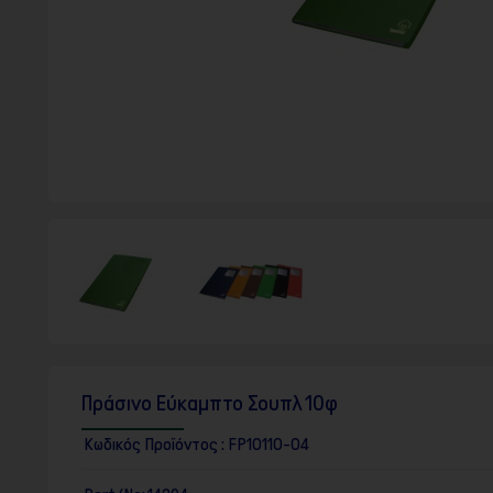
F10
για
να
ανοίξετε
ένα
μενού
προσβασιμότητας.
Πράσινο Εύκαμπτο Σουπλ 10φ
Κωδικός Προϊόντος :
FP10110-04