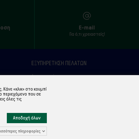
δοση
E-mail
Για ό,τι χρειαστείς!
ΕΞΥΠΗΡΈΤΗΣΗ ΠΕΛΑΤΏΝ
Λογαριασμός
Ιστορικό παραγγελιών
 Κάνε «κλικ» στο κουμπί
ο περιεχόμενο που σε
Υπενθύμιση κωδικού
εις όλες τις
Επικοινωνία
Αποδοχή όλων
ισσότερες πληροφορίες