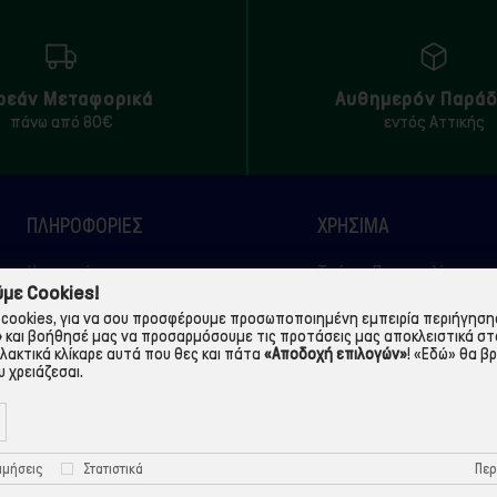
ρεάν Μεταφορικά
Αυθημερόν Παρά
πάνω από 80€
εντός Αττικής
ΠΛΗΡΟΦΟΡΙΕΣ
ΧΡΉΣΙΜΑ
Η εταιρεία
Τρόποι Παραγγελίας
με Cookies!
Όροι Χρήσης
Πολιτική Απορρήτου
cookies, για να σου προσφέρουμε προσωποποιημένη εμπειρία περιήγησης.
»
και βοήθησέ μας να προσαρμόσουμε τις προτάσεις μας αποκλειστικά στ
Τρόποι Πληρωμής
Πολιτική Cookies
λλακτικά κλίκαρε αυτά που θες και πάτα
«Αποδοχή επιλογών»
!
«Εδώ»
θα βρ
Τρόποι Αποστολής
Προστασία Προσωπικών
 χρειάζεσαι.
Δεδομένων
Περ
ιμήσεις
Στατιστικά