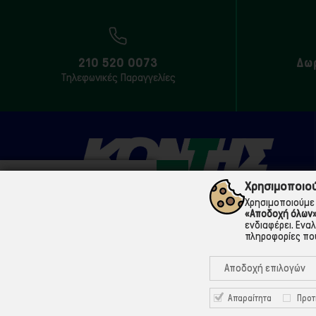
210 520 0073
Δω
Τηλεφωνικές Παραγγελίες
Χρησιμοποιού
Χρησιμοποιούμε 
«Αποδοχή όλων
210 5200073
ενδιαφέρει. Ενα
πληροφορίες που
Μάρνης 18 & Γ' Σεπτεμβρίου, 104 33 Αθήνα
Αποδοχή επιλογών
info@ekontis.gr
Facebook
Απαραίτητα
Προτ