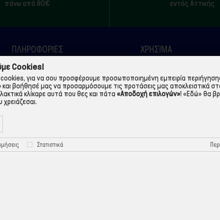
πάνω από 80€
εντός Αττικής
ΠΛΗΡΟΦΟΡΙΕΣ
ΧΡΉΣΙΜΑ
με Cookies!
Η εταιρεία
Τρόποι Παραγγελίας
cookies, για να σου προσφέρουμε προσωποποιημένη εμπειρία περιήγησης.
Όροι Χρήσης
Πολιτική Απορρήτου
»
και βοήθησέ μας να προσαρμόσουμε τις προτάσεις μας αποκλειστικά στ
λλακτικά κλίκαρε αυτά που θες και πάτα
«Αποδοχή επιλογών»
!
«Εδώ»
θα βρ
Τρόποι Πληρωμής
Πολιτική Cookies
 χρειάζεσαι.
Τρόποι Αποστολής
Προστασία Προσωπικών
Δεδομένων
Περ
ιμήσεις
Στατιστικά
©ekontis.gr - Developed by
iNTERAD