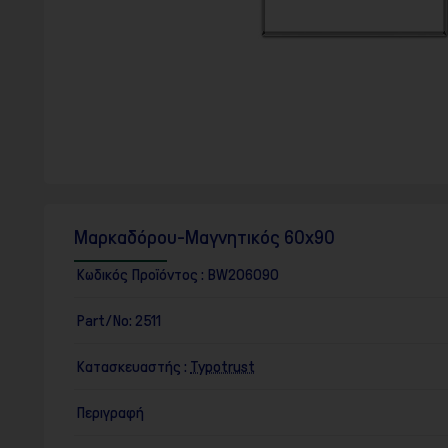
F10
για
να
ανοίξετε
ένα
μενού
προσβασιμότητας.
Μαρκαδόρου-Μαγνητικός 60x90
Κωδικός Προϊόντος :
BW206090
Part/No:
2511
Κατασκευαστής :
Typotrust
Περιγραφή