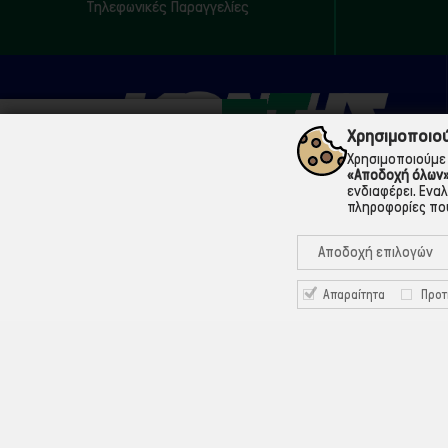
Τηλεφωνικές Παραγγελίες
Χρησιμοποιού
Χρησιμοποιούμε 
«Αποδοχή όλων
ενδιαφέρει. Ενα
πληροφορίες που
210 5200073
Μάρνης 18 & Γ' Σεπτεμβρίου, 104 33 Αθήνα
Αποδοχή επιλογών
info@ekontis.gr
Απαραίτητα
Προτ
Facebook
Linkedin