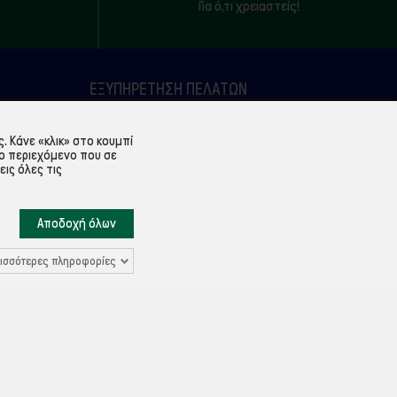
Για ό,τι χρειαστείς!
ΕΞΥΠΗΡΈΤΗΣΗ ΠΕΛΑΤΏΝ
Λογαριασμός
 Κάνε «κλικ» στο κουμπί
Ιστορικό παραγγελιών
ο περιεχόμενο που σε
εις όλες τις
Υπενθύμιση κωδικού
Επικοινωνία
Αποδοχή όλων
ισσότερες πληροφορίες
Ρυθμίσεις Cookies