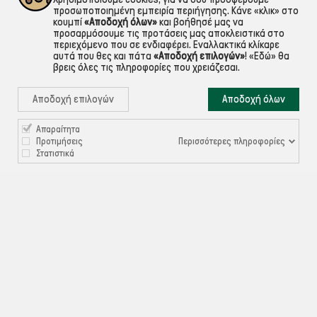
προσωποποιημένη εμπειρία περιήγησης. Κάνε «κλικ» στο
κουμπί
«Αποδοχή όλων»
και βοήθησέ μας να
προσαρμόσουμε τις προτάσεις μας αποκλειστικά στο
περιεχόμενο που σε ενδιαφέρει. Εναλλακτικά κλίκαρε
αυτά που θες και πάτα
«Αποδοχή επιλογών»
!
«Εδώ»
θα
βρεις όλες τις πληροφορίες που χρειάζεσαι.
Αποδοχή επιλογών
Αποδοχή όλων
Απαραίτητα

ΠΛΗΡΟΦΟΡΙΕΣ
Περισσότερες πληροφορίες
Προτιμήσεις
Στατιστικά

ΧΡΉΣΙΜΑ

ΕΞΥΠΗΡΈΤΗΣΗ ΠΕΛΑΤΏΝ
Ρυθμίσεις Cookies
©ekontis.gr - Developed by
iNTERAD