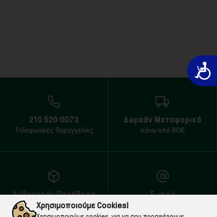
Προσιτό
210 520 0073
Δωρεάν Μεταφορικά
Τηλεφωνικές Παραγγελίες
πάνω από 80€
Αυθημερόν Παράδοση
E-mail
Χρησιμοποιούμε Cookies!
εντός Αττικής
Για ό,τι χρειαστείς!
Χρησιμοποιούμε cookies, για να σου προσφέρουμε