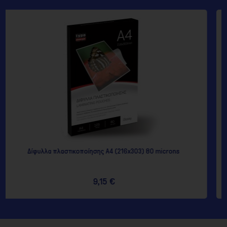
Α4 (216x303) 80 microns
Δίφυλλα πλαστικοποίησης Α3 
5 €
17,85 €