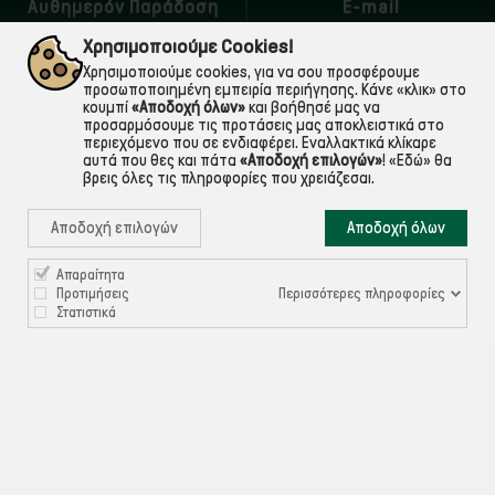
Αυθημερόν Παράδοση
E-mail
εντός Αττικής
Για ό,τι χρειαστείς!
Χρησιμοποιούμε Cookies!
Χρησιμοποιούμε cookies, για να σου προσφέρουμε
προσωποποιημένη εμπειρία περιήγησης. Κάνε «κλικ» στο
κουμπί
«Αποδοχή όλων»
και βοήθησέ μας να
προσαρμόσουμε τις προτάσεις μας αποκλειστικά στο
περιεχόμενο που σε ενδιαφέρει. Εναλλακτικά κλίκαρε
αυτά που θες και πάτα
«Αποδοχή επιλογών»
!
«Εδώ»
θα
βρεις όλες τις πληροφορίες που χρειάζεσαι.
Αποδοχή επιλογών
Αποδοχή όλων

Απαραίτητα
ΠΛΗΡΟΦΟΡΙΕΣ
Περισσότερες πληροφορίες
Προτιμήσεις
Στατιστικά

ΧΡΉΣΙΜΑ

ΕΞΥΠΗΡΈΤΗΣΗ ΠΕΛΑΤΏΝ
Ρυθμίσεις Cookies
©ekontis.gr - Developed by
iNTERAD