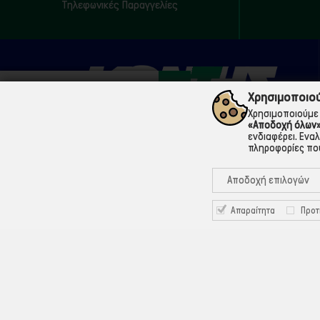
Τηλεφωνικές Παραγγελίες
Χρησιμοποιού
Χρησιμοποιούμε 
«Αποδοχή όλων
ενδιαφέρει. Ενα
πληροφορίες που
210 5200073
Μάρνης 18 & Γ' Σεπτεμβρίου, 104 33 Αθήνα
Αποδοχή επιλογών
info@ekontis.gr
Απαραίτητα
Προτ
Facebook
Linkedin