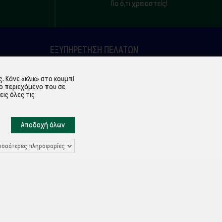
Για ό,τι χρειαστείς!
ΕΞΥΠΗΡΈΤΗΣΗ ΠΕΛΑΤΏΝ
Λογαριασμός
 Κάνε «κλικ» στο κουμπί
Ιστορικό παραγγελιών
ο περιεχόμενο που σε
εις όλες τις
Υπενθύμιση κωδικού
Επικοινωνία
Αποδοχή όλων
ισσότερες πληροφορίες
Ρυθμίσεις Cookies