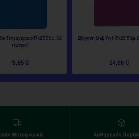
διο Τετραχάρακο 17x25 50φ. (12
Εξήγηση Μωβ Ριγέ 17x25 50φ. (
τεμάχια)
15,85 €
24,86 €
ρεάν Μεταφορικά
Αυθημερόν Παρά