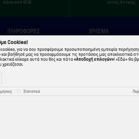
πάνω από 80€
εντός Αττικής
ΠΛΗΡΟΦΟΡΙΕΣ
ΧΡΉΣΙΜΑ
με Cookies!
Η εταιρεία
Τρόποι Παραγγελίας
cookies, για να σου προσφέρουμε προσωποποιημένη εμπειρία περιήγησης.
Όροι Χρήσης
Πολιτική Απορρήτου
»
και βοήθησέ μας να προσαρμόσουμε τις προτάσεις μας αποκλειστικά στ
λλακτικά κλίκαρε αυτά που θες και πάτα
«Αποδοχή επιλογών»
!
«Εδώ»
θα βρ
Τρόποι Πληρωμής
Πολιτική Cookies
 χρειάζεσαι.
Τρόποι Αποστολής
Προστασία Προσωπικών
Δεδομένων
Περ
ιμήσεις
Στατιστικά
©ekontis.gr - Developed by
iNTERAD