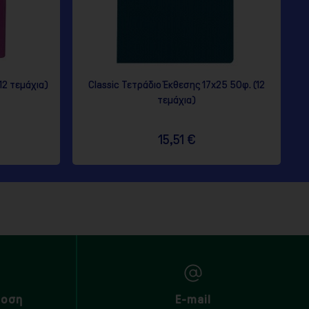
12 τεμάχια)
Classic Τετράδιο Έκθεσης 17x25 50φ. (12
τεμάχια)
15,51 €
δοση
E-mail