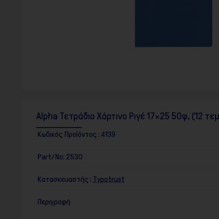
F10
για
να
ανοίξετε
ένα
μενού
προσβασιμότητας.
Alpha Τετράδιο Χάρτινο Ριγέ 17×25 50φ. (12 τε
Κωδικός Προϊόντος :
4139
Part/No:
2530
Κατασκευαστής :
Typotrust
Περιγραφή