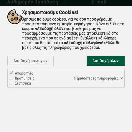
Αυθημερόν Παράδοση
E-mail
εντός Αττικής
Για ό,τι χρειαστείς!
Χρησιμοποιούμε Cookies!
Χρησιμοποιούμε cookies, για να σου προσφέρουμε
προσωποποιημένη εμπειρία περιήγησης. Κάνε «κλικ» στο
κουμπί
«Αποδοχή όλων»
και βοήθησέ μας να
προσαρμόσουμε τις προτάσεις μας αποκλειστικά στο
περιεχόμενο που σε ενδιαφέρει. Εναλλακτικά κλίκαρε
αυτά που θες και πάτα
«Αποδοχή επιλογών»
!
«Εδώ»
θα
βρεις όλες τις πληροφορίες που χρειάζεσαι.
Αποδοχή επιλογών
Αποδοχή όλων

Απαραίτητα
ΠΛΗΡΟΦΟΡΙΕΣ
Περισσότερες πληροφορίες
Προτιμήσεις
Στατιστικά

ΧΡΉΣΙΜΑ

ΕΞΥΠΗΡΈΤΗΣΗ ΠΕΛΑΤΏΝ
Ρυθμίσεις Cookies
©ekontis.gr - Developed by
iNTERAD