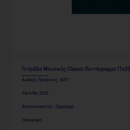
F10
για
να
ανοίξετε
ένα
μενού
προσβασιμότητας.
Τετράδιο Μουσικής Classic Πεντάγραμμο 17x25
Κωδικός Προϊόντος :
4017
Part/No:
2229
Κατασκευαστής :
Typotrust
Περιγραφή