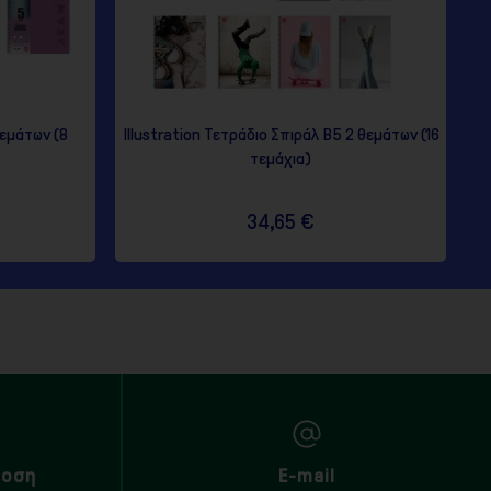
θεμάτων (8
Illustration Τετράδιο Σπιράλ Β5 2 θεμάτων (16
τεμάχια)
34,65 €
δοση
E-mail