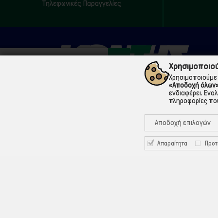
Τηλεφωνικές Παραγγελίες
Χρησιμοποιού
Χρησιμοποιούμε 
«Αποδοχή όλων
ενδιαφέρει. Ενα
πληροφορίες που
210 5200073
Μάρνης 18 & Γ' Σεπτεμβρίου, 104 33 Αθήνα
Αποδοχή επιλογών
info@ekontis.gr
Απαραίτητα
Προτ
Facebook
Linkedin