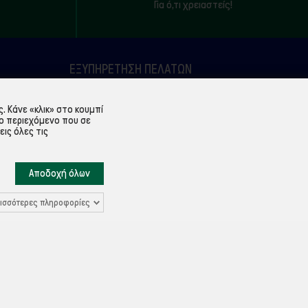
Για ό,τι χρειαστείς!
ΕΞΥΠΗΡΈΤΗΣΗ ΠΕΛΑΤΏΝ
Λογαριασμός
 Κάνε «κλικ» στο κουμπί
Ιστορικό παραγγελιών
ο περιεχόμενο που σε
εις όλες τις
Υπενθύμιση κωδικού
Επικοινωνία
Αποδοχή όλων
ισσότερες πληροφορίες
Ρυθμίσεις Cookies