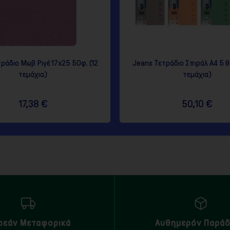
ράδιο Μωβ Ριγέ 17x25 50φ. (12
Jeans Τετράδιο Σπιράλ A4 5 
τεμάχια)
τεμάχια)
17,38 €
50,10 €
ρεάν Μεταφορικά
Αυθημερόν Παρά