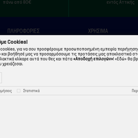
πάνω από 80€
εντός Αττικής
ΠΛΗΡΟΦΟΡΙΕΣ
ΧΡΉΣΙΜΑ
με Cookies!
Η εταιρεία
Τρόποι Παραγγελίας
cookies, για να σου προσφέρουμε προσωποποιημένη εμπειρία περιήγησης.
Όροι Χρήσης
Πολιτική Απορρήτου
»
και βοήθησέ μας να προσαρμόσουμε τις προτάσεις μας αποκλειστικά στ
λλακτικά κλίκαρε αυτά που θες και πάτα
«Αποδοχή επιλογών»
!
«Εδώ»
θα βρ
Τρόποι Πληρωμής
Πολιτική Cookies
 χρειάζεσαι.
Τρόποι Αποστολής
Προστασία Προσωπικών
Δεδομένων
Περ
ιμήσεις
Στατιστικά
©ekontis.gr - Developed by
iNTERAD