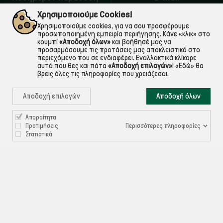
εντός Αττικής
Για ό,τι χρειαστείς!
Χρησιμοποιούμε Cookies!
Χρησιμοποιούμε cookies, για να σου προσφέρουμε
προσωποποιημένη εμπειρία περιήγησης. Κάνε «κλικ» στο
κουμπί
«Αποδοχή όλων»
και βοήθησέ μας να
προσαρμόσουμε τις προτάσεις μας αποκλειστικά στο
περιεχόμενο που σε ενδιαφέρει. Εναλλακτικά κλίκαρε
αυτά που θες και πάτα
«Αποδοχή επιλογών»
!
«Εδώ»
θα
βρεις όλες τις πληροφορίες που χρειάζεσαι.
Αποδοχή επιλογών
Αποδοχή όλων
Απαραίτητα

ΠΛΗΡΟΦΟΡΙΕΣ
Περισσότερες πληροφορίες
Προτιμήσεις
Στατιστικά

ΧΡΉΣΙΜΑ

ΕΞΥΠΗΡΈΤΗΣΗ ΠΕΛΑΤΏΝ
Ρυθμίσεις Cookies
©ekontis.gr - Developed by
iNTERAD