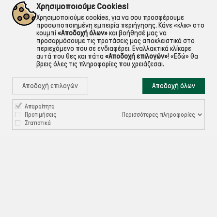
εντός Αττικής
Για ό,τι χρειαστείς!
Χρησιμοποιούμε Cookies!
Χρησιμοποιούμε cookies, για να σου προσφέρουμε
προσωποποιημένη εμπειρία περιήγησης. Κάνε «κλικ» στο
κουμπί
«Αποδοχή όλων»
και βοήθησέ μας να
προσαρμόσουμε τις προτάσεις μας αποκλειστικά στο
περιεχόμενο που σε ενδιαφέρει. Εναλλακτικά κλίκαρε
αυτά που θες και πάτα
«Αποδοχή επιλογών»
!
«Εδώ»
θα
βρεις όλες τις πληροφορίες που χρειάζεσαι.
Αποδοχή επιλογών
Αποδοχή όλων
Απαραίτητα

ΠΛΗΡΟΦΟΡΙΕΣ
Περισσότερες πληροφορίες
Προτιμήσεις
Στατιστικά

ΧΡΉΣΙΜΑ

ΕΞΥΠΗΡΈΤΗΣΗ ΠΕΛΑΤΏΝ
Ρυθμίσεις Cookies
©ekontis.gr - Developed by
iNTERAD