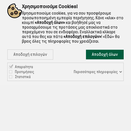
εντός Αττικής
Για ό,τι χρειαστείς!
Χρησιμοποιούμε Cookies!
Χρησιμοποιούμε cookies, για να σου προσφέρουμε
προσωποποιημένη εμπειρία περιήγησης. Κάνε «κλικ» στο
κουμπί
«Αποδοχή όλων»
και βοήθησέ μας να
προσαρμόσουμε τις προτάσεις μας αποκλειστικά στο
περιεχόμενο που σε ενδιαφέρει. Εναλλακτικά κλίκαρε
αυτά που θες και πάτα
«Αποδοχή επιλογών»
!
«Εδώ»
θα
βρεις όλες τις πληροφορίες που χρειάζεσαι.
Αποδοχή επιλογών
Αποδοχή όλων
Απαραίτητα

ΠΛΗΡΟΦΟΡΙΕΣ
Περισσότερες πληροφορίες
Προτιμήσεις
Στατιστικά

ΧΡΉΣΙΜΑ

ΕΞΥΠΗΡΈΤΗΣΗ ΠΕΛΑΤΏΝ
Ρυθμίσεις Cookies
©ekontis.gr - Developed by
iNTERAD