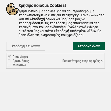
εντός Αττικής
Για ό,τι χρειαστείς!
Χρησιμοποιούμε Cookies!
Χρησιμοποιούμε cookies, για να σου προσφέρουμε
προσωποποιημένη εμπειρία περιήγησης. Κάνε «κλικ» στο
κουμπί
«Αποδοχή όλων»
και βοήθησέ μας να
προσαρμόσουμε τις προτάσεις μας αποκλειστικά στο
περιεχόμενο που σε ενδιαφέρει. Εναλλακτικά κλίκαρε
αυτά που θες και πάτα
«Αποδοχή επιλογών»
!
«Εδώ»
θα
βρεις όλες τις πληροφορίες που χρειάζεσαι.
Αποδοχή επιλογών
Αποδοχή όλων
Απαραίτητα

ΠΛΗΡΟΦΟΡΙΕΣ
Περισσότερες πληροφορίες
Προτιμήσεις
Στατιστικά

ΧΡΉΣΙΜΑ

ΕΞΥΠΗΡΈΤΗΣΗ ΠΕΛΑΤΏΝ
Ρυθμίσεις Cookies
©ekontis.gr - Developed by
iNTERAD