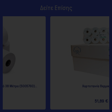
Δείτε Επίσης
)...
Χαρτοταινία Θερμική 57x60
51,89 €