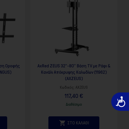
άση Οροφής
AxRed ZEUS 32”-80” Bάση TV με Ράφι &
ONGUS)
Κανάλι Απόκρυψης Καλωδίων (11962)
(AXZEUS)
Κωδικός:
AXZEUS
117,40 €
Προσιτό
Διαθέσιμο

ΣΤΟ ΚΑΛΑΘΙ