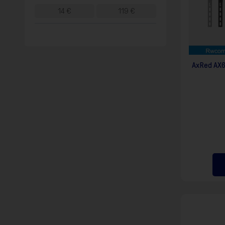
F10
14
€
119
€
για
να
ανοίξετε
ένα
μενού
προσβασιμότητας.
AxRed AX