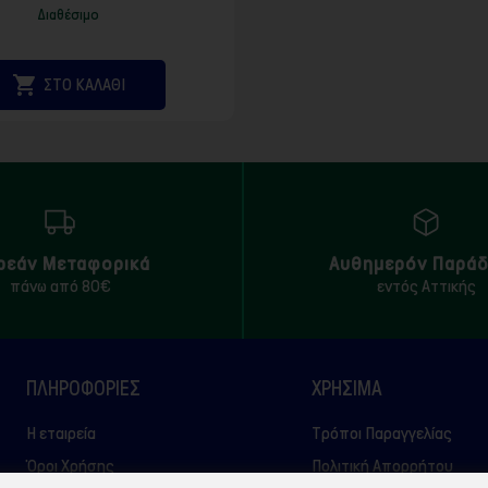
Διαθέσιμο

ΣΤΟ ΚΑΛΑΘΙ
ρεάν Μεταφορικά
Αυθημερόν Παρά
πάνω από 80€
εντός Αττικής
ΠΛΗΡΟΦΟΡΙΕΣ
ΧΡΉΣΙΜΑ
Η εταιρεία
Τρόποι Παραγγελίας
Όροι Χρήσης
Πολιτική Απορρήτου