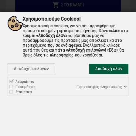

ΣΤΟ ΚΑΛΑΘΙ
Χρησιμοποιούμε Cookies!
Χρησιμοποιούμε cookies, για να σου προσφέρουμε
προσωποποιημένη εμπειρία περιήγησης. Κάνε «κλικ» στο
κουμπί
«Αποδοχή όλων»
και βοήθησέ μας να
προσαρμόσουμε τις προτάσεις μας αποκλειστικά στο
περιεχόμενο που σε ενδιαφέρει. Εναλλακτικά κλίκαρε
αυτά που θες και πάτα
«Αποδοχή επιλογών»
!
«Εδώ»
θα
βρεις όλες τις πληροφορίες που χρειάζεσαι.
Αποδοχή επιλογών
Αποδοχή όλων
Απαραίτητα
Περισσότερες πληροφορίες
Προτιμήσεις
Στατιστικά
Waste Toner Copier Canon WT-201 FM0-0015-000 30k
Κωδικός:
CAN35514
22,85 €