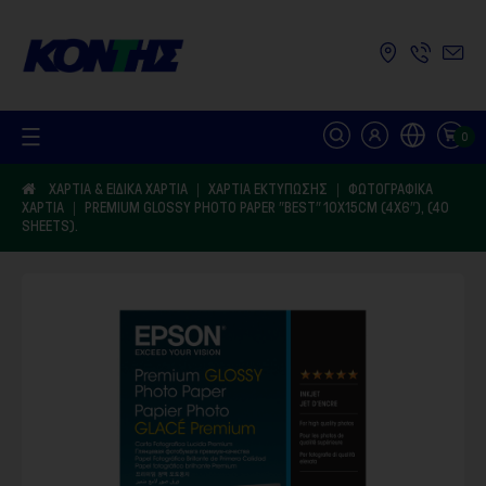
Σημείωση:
Αυτός
ο
ιστότοπος
περιλαμβάνει
ένα
σύστημα
προσβασιμότητας.
0
ΧΑΡΤΙΆ & ΕΙΔΙΚΆ ΧΑΡΤΙΆ
ΧΑΡΤΙΆ ΕΚΤΎΠΩΣΗΣ
ΦΩΤΟΓΡΑΦΙΚΆ
ΧΑΡΤΙΆ
PREMIUM GLOSSY PHOTO PAPER ″BEST″ 10X15CM (4X6″), (40
SHEETS).