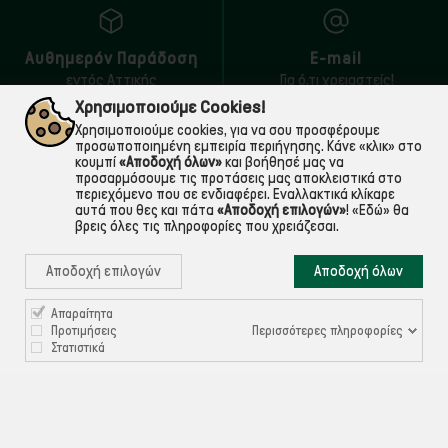
Αυθημερόν Παράδοση
E-mail
εντός Αττικής
Για ό,τι χρειαστείς!
Χρησιμοποιούμε Cookies!
Χρησιμοποιούμε cookies, για να σου προσφέρουμε
προσωποποιημένη εμπειρία περιήγησης. Κάνε «κλικ» στο
κουμπί
«Αποδοχή όλων»
και βοήθησέ μας να
προσαρμόσουμε τις προτάσεις μας αποκλειστικά στο
περιεχόμενο που σε ενδιαφέρει. Εναλλακτικά κλίκαρε
αυτά που θες και πάτα
«Αποδοχή επιλογών»
!
«Εδώ»
θα
βρεις όλες τις πληροφορίες που χρειάζεσαι.
Αποδοχή επιλογών
Αποδοχή όλων

ΠΛΗΡΟΦΟΡΙΕΣ
Απαραίτητα
Περισσότερες πληροφορίες
Προτιμήσεις

ΧΡΉΣΙΜΑ
Στατιστικά

ΕΞΥΠΗΡΈΤΗΣΗ ΠΕΛΑΤΏΝ